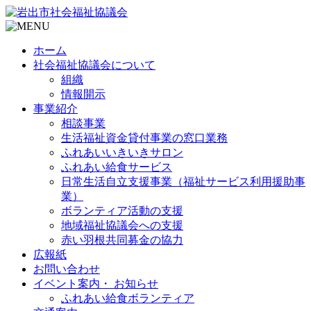
ホーム
社会福祉協議会について
組織
情報開示
事業紹介
相談事業
生活福祉資金貸付事業の窓口業務
ふれあいいきいきサロン
ふれあい給食サービス
日常生活自立支援事業（福祉サービス利用援助事
業）
ボランティア活動の支援
地域福祉協議会への支援
赤い羽根共同募金の協力
広報紙
お問い合わせ
イベント案内・ お知らせ
ふれあい給食ボランティア