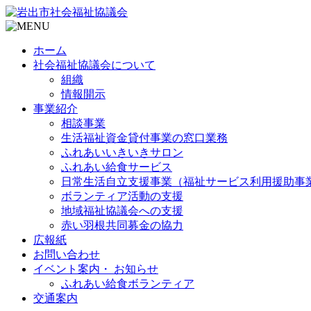
ホーム
社会福祉協議会について
組織
情報開示
事業紹介
相談事業
生活福祉資金貸付事業の窓口業務
ふれあいいきいきサロン
ふれあい給食サービス
日常生活自立支援事業（福祉サービス利用援助事
ボランティア活動の支援
地域福祉協議会への支援
赤い羽根共同募金の協力
広報紙
お問い合わせ
イベント案内・ お知らせ
ふれあい給食ボランティア
交通案内