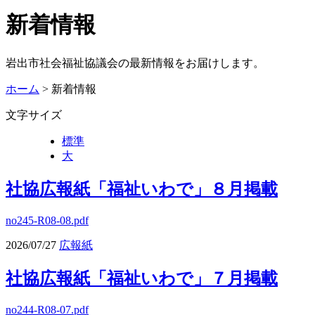
新着情報
岩出市社会福祉協議会の最新情報をお届けします。
ホーム
> 新着情報
文字サイズ
標準
大
社協広報紙「福祉いわで」８月掲載
no245-R08-08.pdf
2026/07/27
広報紙
社協広報紙「福祉いわで」７月掲載
no244-R08-07.pdf