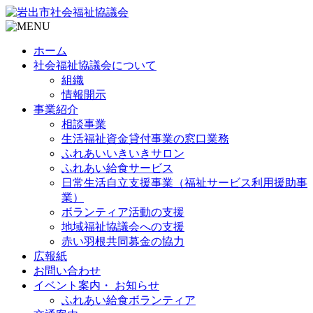
ホーム
社会福祉協議会について
組織
情報開示
事業紹介
相談事業
生活福祉資金貸付事業の窓口業務
ふれあいいきいきサロン
ふれあい給食サービス
日常生活自立支援事業（福祉サービス利用援助事
業）
ボランティア活動の支援
地域福祉協議会への支援
赤い羽根共同募金の協力
広報紙
お問い合わせ
イベント案内・ お知らせ
ふれあい給食ボランティア