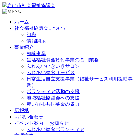
ホーム
社会福祉協議会について
組織
情報開示
事業紹介
相談事業
生活福祉資金貸付事業の窓口業務
ふれあいいきいきサロン
ふれあい給食サービス
日常生活自立支援事業（福祉サービス利用援助事
業）
ボランティア活動の支援
地域福祉協議会への支援
赤い羽根共同募金の協力
広報紙
お問い合わせ
イベント案内・ お知らせ
ふれあい給食ボランティア