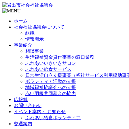
ホーム
社会福祉協議会について
組織
情報開示
事業紹介
相談事業
生活福祉資金貸付事業の窓口業務
ふれあいいきいきサロン
ふれあい給食サービス
日常生活自立支援事業（福祉サービス利用援助事
ボランティア活動の支援
地域福祉協議会への支援
赤い羽根共同募金の協力
広報紙
お問い合わせ
イベント案内・ お知らせ
ふれあい給食ボランティア
交通案内