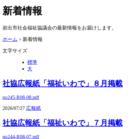
新着情報
岩出市社会福祉協議会の最新情報をお届けします。
ホーム
> 新着情報
文字サイズ
標準
大
社協広報紙「福祉いわで」８月掲載
no245-R08-08.pdf
2026/07/27
広報紙
社協広報紙「福祉いわで」７月掲載
no244-R08-07.pdf