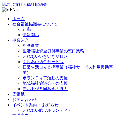
ホーム
社会福祉協議会について
組織
情報開示
事業紹介
相談事業
生活福祉資金貸付事業の窓口業務
ふれあいいきいきサロン
ふれあい給食サービス
日常生活自立支援事業（福祉サービス利用援助事
業）
ボランティア活動の支援
地域福祉協議会への支援
赤い羽根共同募金の協力
広報紙
お問い合わせ
イベント案内・ お知らせ
ふれあい給食ボランティア