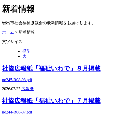
新着情報
岩出市社会福祉協議会の最新情報をお届けします。
ホーム
> 新着情報
文字サイズ
標準
大
社協広報紙「福祉いわで」８月掲載
no245-R08-08.pdf
2026/07/27
広報紙
社協広報紙「福祉いわで」７月掲載
no244-R08-07.pdf