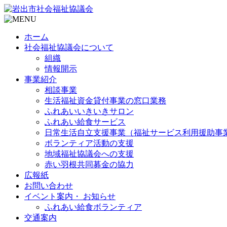
ホーム
社会福祉協議会について
組織
情報開示
事業紹介
相談事業
生活福祉資金貸付事業の窓口業務
ふれあいいきいきサロン
ふれあい給食サービス
日常生活自立支援事業（福祉サービス利用援助事
ボランティア活動の支援
地域福祉協議会への支援
赤い羽根共同募金の協力
広報紙
お問い合わせ
イベント案内・ お知らせ
ふれあい給食ボランティア
交通案内