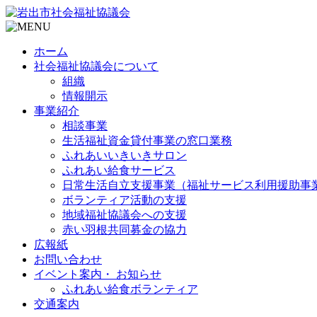
ホーム
社会福祉協議会について
組織
情報開示
事業紹介
相談事業
生活福祉資金貸付事業の窓口業務
ふれあいいきいきサロン
ふれあい給食サービス
日常生活自立支援事業（福祉サービス利用援助事
ボランティア活動の支援
地域福祉協議会への支援
赤い羽根共同募金の協力
広報紙
お問い合わせ
イベント案内・ お知らせ
ふれあい給食ボランティア
交通案内