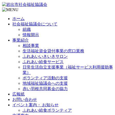
ホーム
社会福祉協議会について
組織
情報開示
事業紹介
相談事業
生活福祉資金貸付事業の窓口業務
ふれあいいきいきサロン
ふれあい給食サービス
日常生活自立支援事業（福祉サービス利用援助事
業）
ボランティア活動の支援
地域福祉協議会への支援
赤い羽根共同募金の協力
広報紙
お問い合わせ
イベント案内・ お知らせ
ふれあい給食ボランティア