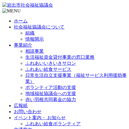
ホーム
社会福祉協議会について
組織
情報開示
事業紹介
相談事業
生活福祉資金貸付事業の窓口業務
ふれあいいきいきサロン
ふれあい給食サービス
日常生活自立支援事業（福祉サービス利用援助事
業）
ボランティア活動の支援
地域福祉協議会への支援
赤い羽根共同募金の協力
広報紙
お問い合わせ
イベント案内・ お知らせ
ふれあい給食ボランティア