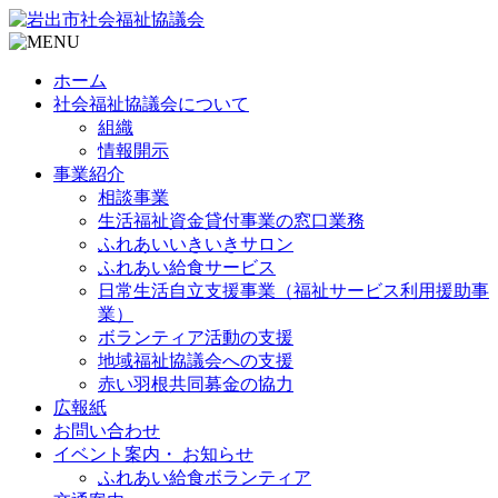
ホーム
社会福祉協議会について
組織
情報開示
事業紹介
相談事業
生活福祉資金貸付事業の窓口業務
ふれあいいきいきサロン
ふれあい給食サービス
日常生活自立支援事業（福祉サービス利用援助事
業）
ボランティア活動の支援
地域福祉協議会への支援
赤い羽根共同募金の協力
広報紙
お問い合わせ
イベント案内・ お知らせ
ふれあい給食ボランティア