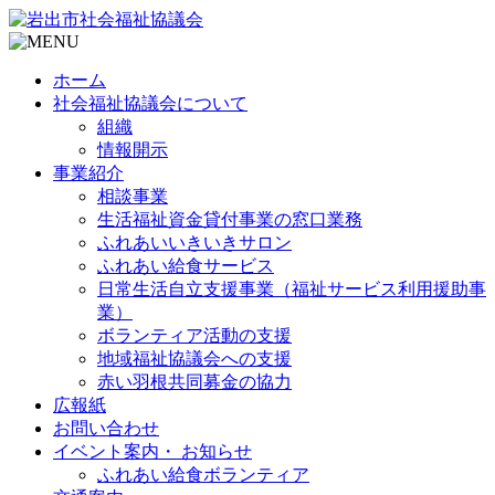
ホーム
社会福祉協議会について
組織
情報開示
事業紹介
相談事業
生活福祉資金貸付事業の窓口業務
ふれあいいきいきサロン
ふれあい給食サービス
日常生活自立支援事業（福祉サービス利用援助事
業）
ボランティア活動の支援
地域福祉協議会への支援
赤い羽根共同募金の協力
広報紙
お問い合わせ
イベント案内・ お知らせ
ふれあい給食ボランティア