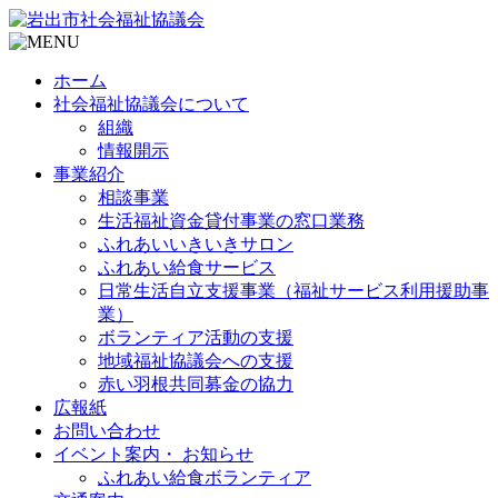
ホーム
社会福祉協議会について
組織
情報開示
事業紹介
相談事業
生活福祉資金貸付事業の窓口業務
ふれあいいきいきサロン
ふれあい給食サービス
日常生活自立支援事業（福祉サービス利用援助事
業）
ボランティア活動の支援
地域福祉協議会への支援
赤い羽根共同募金の協力
広報紙
お問い合わせ
イベント案内・ お知らせ
ふれあい給食ボランティア