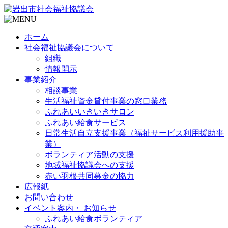
ホーム
社会福祉協議会について
組織
情報開示
事業紹介
相談事業
生活福祉資金貸付事業の窓口業務
ふれあいいきいきサロン
ふれあい給食サービス
日常生活自立支援事業（福祉サービス利用援助事
業）
ボランティア活動の支援
地域福祉協議会への支援
赤い羽根共同募金の協力
広報紙
お問い合わせ
イベント案内・ お知らせ
ふれあい給食ボランティア