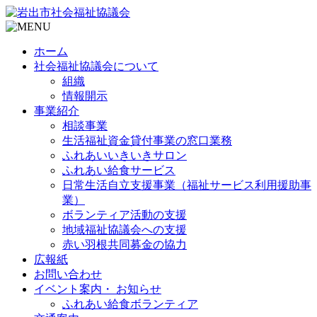
ホーム
社会福祉協議会について
組織
情報開示
事業紹介
相談事業
生活福祉資金貸付事業の窓口業務
ふれあいいきいきサロン
ふれあい給食サービス
日常生活自立支援事業（福祉サービス利用援助事
業）
ボランティア活動の支援
地域福祉協議会への支援
赤い羽根共同募金の協力
広報紙
お問い合わせ
イベント案内・ お知らせ
ふれあい給食ボランティア