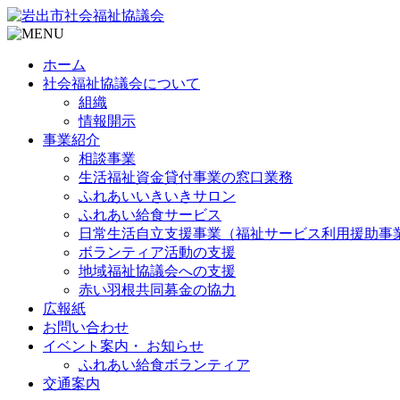
ホーム
社会福祉協議会について
組織
情報開示
事業紹介
相談事業
生活福祉資金貸付事業の窓口業務
ふれあいいきいきサロン
ふれあい給食サービス
日常生活自立支援事業（福祉サービス利用援助事
ボランティア活動の支援
地域福祉協議会への支援
赤い羽根共同募金の協力
広報紙
お問い合わせ
イベント案内・ お知らせ
ふれあい給食ボランティア
交通案内