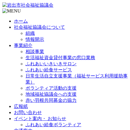
ホーム
社会福祉協議会について
組織
情報開示
事業紹介
相談事業
生活福祉資金貸付事業の窓口業務
ふれあいいきいきサロン
ふれあい給食サービス
日常生活自立支援事業（福祉サービス利用援助事
業）
ボランティア活動の支援
地域福祉協議会への支援
赤い羽根共同募金の協力
広報紙
お問い合わせ
イベント案内・ お知らせ
ふれあい給食ボランティア