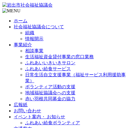
ホーム
社会福祉協議会について
組織
情報開示
事業紹介
相談事業
生活福祉資金貸付事業の窓口業務
ふれあいいきいきサロン
ふれあい給食サービス
日常生活自立支援事業（福祉サービス利用援助事
業）
ボランティア活動の支援
地域福祉協議会への支援
赤い羽根共同募金の協力
広報紙
お問い合わせ
イベント案内・ お知らせ
ふれあい給食ボランティア