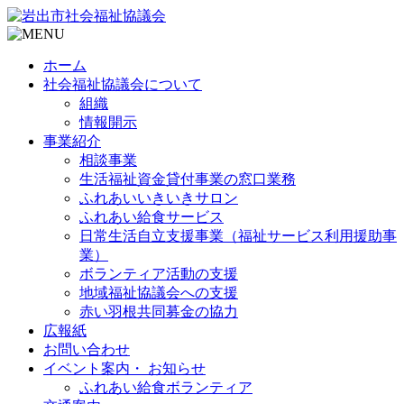
ホーム
社会福祉協議会について
組織
情報開示
事業紹介
相談事業
生活福祉資金貸付事業の窓口業務
ふれあいいきいきサロン
ふれあい給食サービス
日常生活自立支援事業（福祉サービス利用援助事
業）
ボランティア活動の支援
地域福祉協議会への支援
赤い羽根共同募金の協力
広報紙
お問い合わせ
イベント案内・ お知らせ
ふれあい給食ボランティア