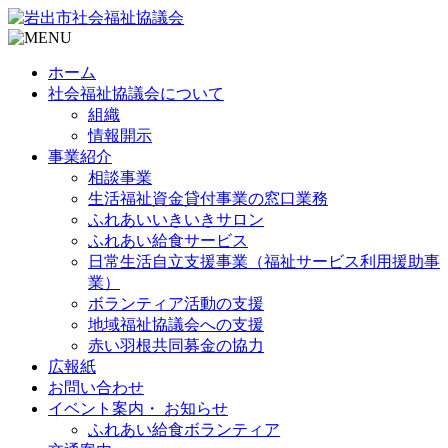
ホーム
社会福祉協議会について
組織
情報開示
事業紹介
相談事業
生活福祉資金貸付事業の窓口業務
ふれあいいきいきサロン
ふれあい給食サービス
日常生活自立支援事業（福祉サービス利用援助事
業）
ボランティア活動の支援
地域福祉協議会への支援
赤い羽根共同募金の協力
広報紙
お問い合わせ
イベント案内・ お知らせ
ふれあい給食ボランティア