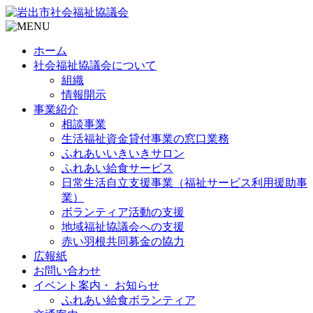
ホーム
社会福祉協議会について
組織
情報開示
事業紹介
相談事業
生活福祉資金貸付事業の窓口業務
ふれあいいきいきサロン
ふれあい給食サービス
日常生活自立支援事業（福祉サービス利用援助事
業）
ボランティア活動の支援
地域福祉協議会への支援
赤い羽根共同募金の協力
広報紙
お問い合わせ
イベント案内・ お知らせ
ふれあい給食ボランティア