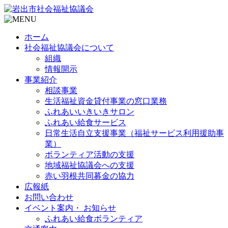
ホーム
社会福祉協議会について
組織
情報開示
事業紹介
相談事業
生活福祉資金貸付事業の窓口業務
ふれあいいきいきサロン
ふれあい給食サービス
日常生活自立支援事業（福祉サービス利用援助事
業）
ボランティア活動の支援
地域福祉協議会への支援
赤い羽根共同募金の協力
広報紙
お問い合わせ
イベント案内・ お知らせ
ふれあい給食ボランティア