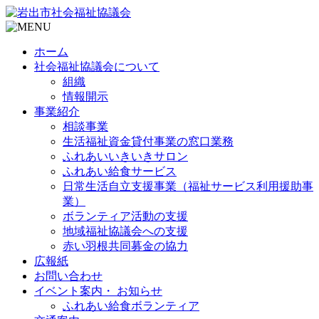
ホーム
社会福祉協議会について
組織
情報開示
事業紹介
相談事業
生活福祉資金貸付事業の窓口業務
ふれあいいきいきサロン
ふれあい給食サービス
日常生活自立支援事業（福祉サービス利用援助事
業）
ボランティア活動の支援
地域福祉協議会への支援
赤い羽根共同募金の協力
広報紙
お問い合わせ
イベント案内・ お知らせ
ふれあい給食ボランティア