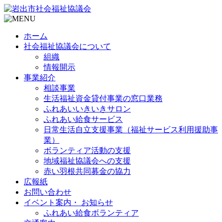
ホーム
社会福祉協議会について
組織
情報開示
事業紹介
相談事業
生活福祉資金貸付事業の窓口業務
ふれあいいきいきサロン
ふれあい給食サービス
日常生活自立支援事業（福祉サービス利用援助事
業）
ボランティア活動の支援
地域福祉協議会への支援
赤い羽根共同募金の協力
広報紙
お問い合わせ
イベント案内・ お知らせ
ふれあい給食ボランティア