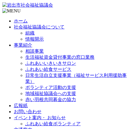
ホーム
社会福祉協議会について
組織
情報開示
事業紹介
相談事業
生活福祉資金貸付事業の窓口業務
ふれあいいきいきサロン
ふれあい給食サービス
日常生活自立支援事業（福祉サービス利用援助事
業）
ボランティア活動の支援
地域福祉協議会への支援
赤い羽根共同募金の協力
広報紙
お問い合わせ
イベント案内・ お知らせ
ふれあい給食ボランティア