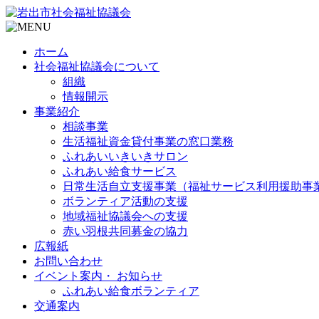
ホーム
社会福祉協議会について
組織
情報開示
事業紹介
相談事業
生活福祉資金貸付事業の窓口業務
ふれあいいきいきサロン
ふれあい給食サービス
日常生活自立支援事業（福祉サービス利用援助事
ボランティア活動の支援
地域福祉協議会への支援
赤い羽根共同募金の協力
広報紙
お問い合わせ
イベント案内・ お知らせ
ふれあい給食ボランティア
交通案内