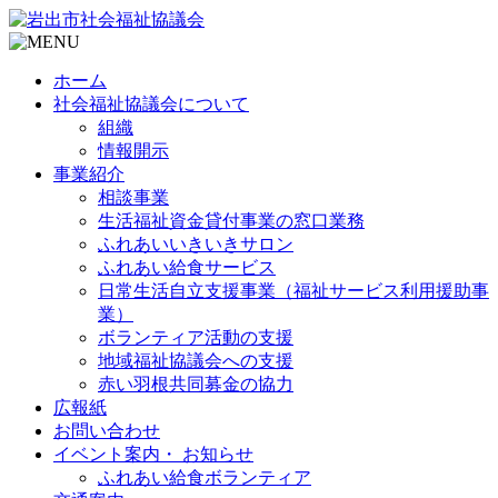
ホーム
社会福祉協議会について
組織
情報開示
事業紹介
相談事業
生活福祉資金貸付事業の窓口業務
ふれあいいきいきサロン
ふれあい給食サービス
日常生活自立支援事業（福祉サービス利用援助事
業）
ボランティア活動の支援
地域福祉協議会への支援
赤い羽根共同募金の協力
広報紙
お問い合わせ
イベント案内・ お知らせ
ふれあい給食ボランティア