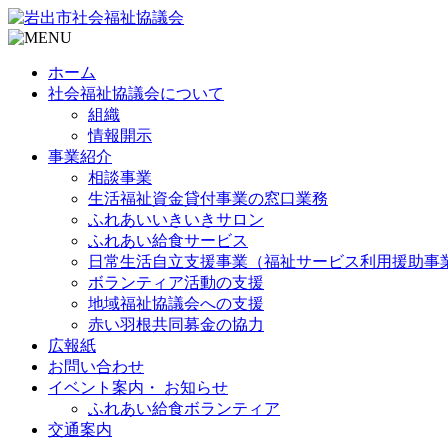
ホーム
社会福祉協議会について
組織
情報開示
事業紹介
相談事業
生活福祉資金貸付事業の窓口業務
ふれあいいきいきサロン
ふれあい給食サービス
日常生活自立支援事業（福祉サービス利用援助事
ボランティア活動の支援
地域福祉協議会への支援
赤い羽根共同募金の協力
広報紙
お問い合わせ
イベント案内・ お知らせ
ふれあい給食ボランティア
交通案内