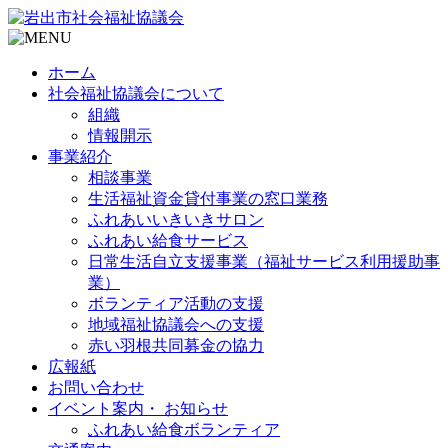
ホーム
社会福祉協議会について
組織
情報開示
事業紹介
相談事業
生活福祉資金貸付事業の窓口業務
ふれあいいきいきサロン
ふれあい給食サービス
日常生活自立支援事業（福祉サービス利用援助事
業）
ボランティア活動の支援
地域福祉協議会への支援
赤い羽根共同募金の協力
広報紙
お問い合わせ
イベント案内・ お知らせ
ふれあい給食ボランティア