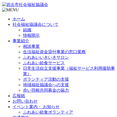
ホーム
社会福祉協議会について
組織
情報開示
事業紹介
相談事業
生活福祉資金貸付事業の窓口業務
ふれあいいきいきサロン
ふれあい給食サービス
日常生活自立支援事業（福祉サービス利用援助事
業）
ボランティア活動の支援
地域福祉協議会への支援
赤い羽根共同募金の協力
広報紙
お問い合わせ
イベント案内・ お知らせ
ふれあい給食ボランティア