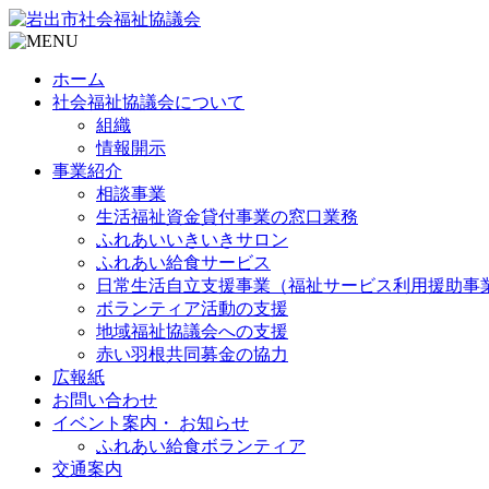
ホーム
社会福祉協議会について
組織
情報開示
事業紹介
相談事業
生活福祉資金貸付事業の窓口業務
ふれあいいきいきサロン
ふれあい給食サービス
日常生活自立支援事業（福祉サービス利用援助事
ボランティア活動の支援
地域福祉協議会への支援
赤い羽根共同募金の協力
広報紙
お問い合わせ
イベント案内・ お知らせ
ふれあい給食ボランティア
交通案内