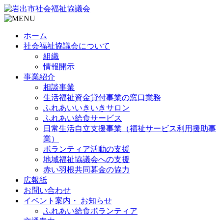
ホーム
社会福祉協議会について
組織
情報開示
事業紹介
相談事業
生活福祉資金貸付事業の窓口業務
ふれあいいきいきサロン
ふれあい給食サービス
日常生活自立支援事業（福祉サービス利用援助事
業）
ボランティア活動の支援
地域福祉協議会への支援
赤い羽根共同募金の協力
広報紙
お問い合わせ
イベント案内・ お知らせ
ふれあい給食ボランティア