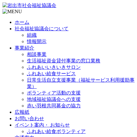
ホーム
社会福祉協議会について
組織
情報開示
事業紹介
相談事業
生活福祉資金貸付事業の窓口業務
ふれあいいきいきサロン
ふれあい給食サービス
日常生活自立支援事業（福祉サービス利用援助事
業）
ボランティア活動の支援
地域福祉協議会への支援
赤い羽根共同募金の協力
広報紙
お問い合わせ
イベント案内・ お知らせ
ふれあい給食ボランティア