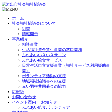
ホーム
社会福祉協議会について
組織
情報開示
事業紹介
相談事業
生活福祉資金貸付事業の窓口業務
ふれあいいきいきサロン
ふれあい給食サービス
日常生活自立支援事業（福祉サービス利用援助事
業）
ボランティア活動の支援
地域福祉協議会への支援
赤い羽根共同募金の協力
広報紙
お問い合わせ
イベント案内・ お知らせ
ふれあい給食ボランティア