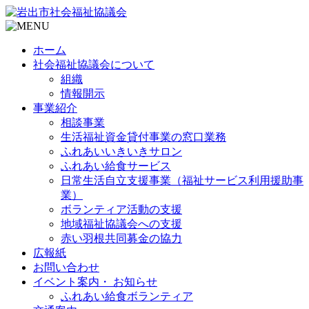
ホーム
社会福祉協議会について
組織
情報開示
事業紹介
相談事業
生活福祉資金貸付事業の窓口業務
ふれあいいきいきサロン
ふれあい給食サービス
日常生活自立支援事業（福祉サービス利用援助事
業）
ボランティア活動の支援
地域福祉協議会への支援
赤い羽根共同募金の協力
広報紙
お問い合わせ
イベント案内・ お知らせ
ふれあい給食ボランティア