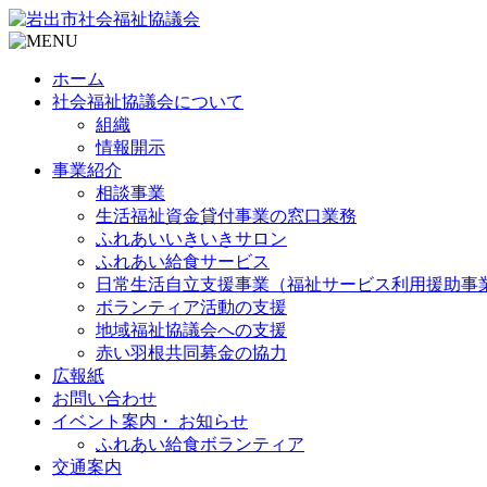
ホーム
社会福祉協議会について
組織
情報開示
事業紹介
相談事業
生活福祉資金貸付事業の窓口業務
ふれあいいきいきサロン
ふれあい給食サービス
日常生活自立支援事業（福祉サービス利用援助事
ボランティア活動の支援
地域福祉協議会への支援
赤い羽根共同募金の協力
広報紙
お問い合わせ
イベント案内・ お知らせ
ふれあい給食ボランティア
交通案内