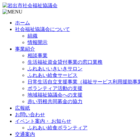
ホーム
社会福祉協議会について
組織
情報開示
事業紹介
相談事業
生活福祉資金貸付事業の窓口業務
ふれあいいきいきサロン
ふれあい給食サービス
日常生活自立支援事業（福祉サービス利用援助事
ボランティア活動の支援
地域福祉協議会への支援
赤い羽根共同募金の協力
広報紙
お問い合わせ
イベント案内・ お知らせ
ふれあい給食ボランティア
交通案内