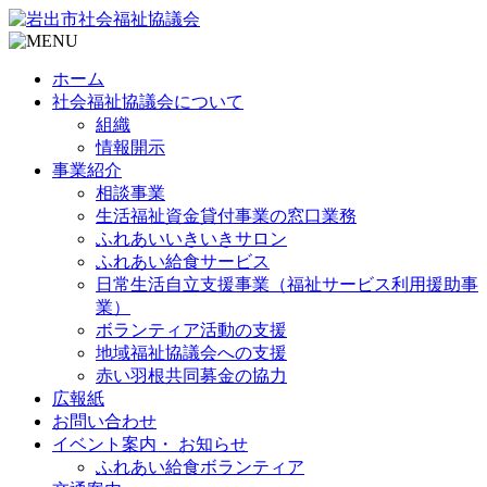
ホーム
社会福祉協議会について
組織
情報開示
事業紹介
相談事業
生活福祉資金貸付事業の窓口業務
ふれあいいきいきサロン
ふれあい給食サービス
日常生活自立支援事業（福祉サービス利用援助事
業）
ボランティア活動の支援
地域福祉協議会への支援
赤い羽根共同募金の協力
広報紙
お問い合わせ
イベント案内・ お知らせ
ふれあい給食ボランティア