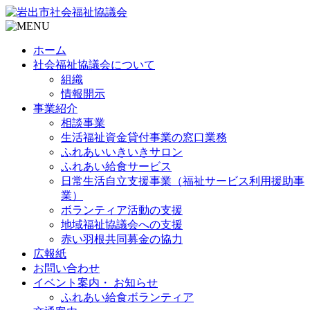
ホーム
社会福祉協議会について
組織
情報開示
事業紹介
相談事業
生活福祉資金貸付事業の窓口業務
ふれあいいきいきサロン
ふれあい給食サービス
日常生活自立支援事業（福祉サービス利用援助事
業）
ボランティア活動の支援
地域福祉協議会への支援
赤い羽根共同募金の協力
広報紙
お問い合わせ
イベント案内・ お知らせ
ふれあい給食ボランティア