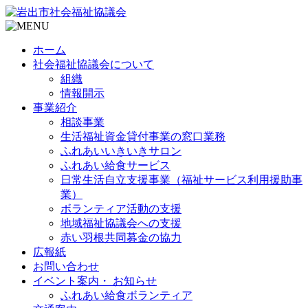
ホーム
社会福祉協議会について
組織
情報開示
事業紹介
相談事業
生活福祉資金貸付事業の窓口業務
ふれあいいきいきサロン
ふれあい給食サービス
日常生活自立支援事業（福祉サービス利用援助事
業）
ボランティア活動の支援
地域福祉協議会への支援
赤い羽根共同募金の協力
広報紙
お問い合わせ
イベント案内・ お知らせ
ふれあい給食ボランティア