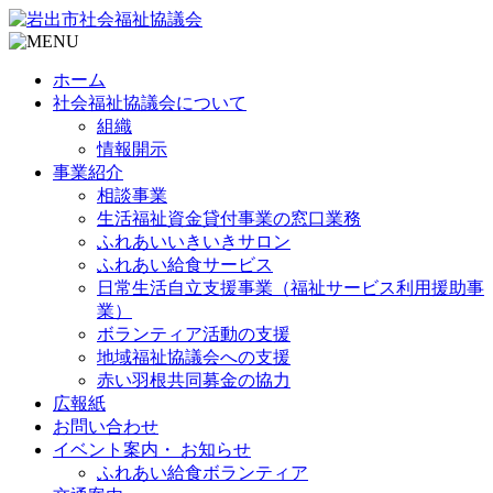
ホーム
社会福祉協議会について
組織
情報開示
事業紹介
相談事業
生活福祉資金貸付事業の窓口業務
ふれあいいきいきサロン
ふれあい給食サービス
日常生活自立支援事業（福祉サービス利用援助事
業）
ボランティア活動の支援
地域福祉協議会への支援
赤い羽根共同募金の協力
広報紙
お問い合わせ
イベント案内・ お知らせ
ふれあい給食ボランティア