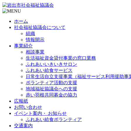
ホーム
社会福祉協議会について
組織
情報開示
事業紹介
相談事業
生活福祉資金貸付事業の窓口業務
ふれあいいきいきサロン
ふれあい給食サービス
日常生活自立支援事業（福祉サービス利用援助事
ボランティア活動の支援
地域福祉協議会への支援
赤い羽根共同募金の協力
広報紙
お問い合わせ
イベント案内・ お知らせ
ふれあい給食ボランティア
交通案内