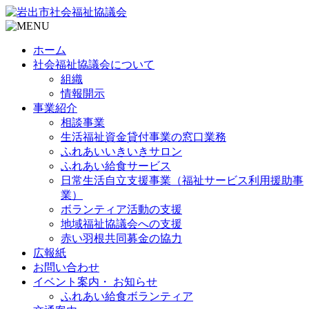
ホーム
社会福祉協議会について
組織
情報開示
事業紹介
相談事業
生活福祉資金貸付事業の窓口業務
ふれあいいきいきサロン
ふれあい給食サービス
日常生活自立支援事業（福祉サービス利用援助事
業）
ボランティア活動の支援
地域福祉協議会への支援
赤い羽根共同募金の協力
広報紙
お問い合わせ
イベント案内・ お知らせ
ふれあい給食ボランティア