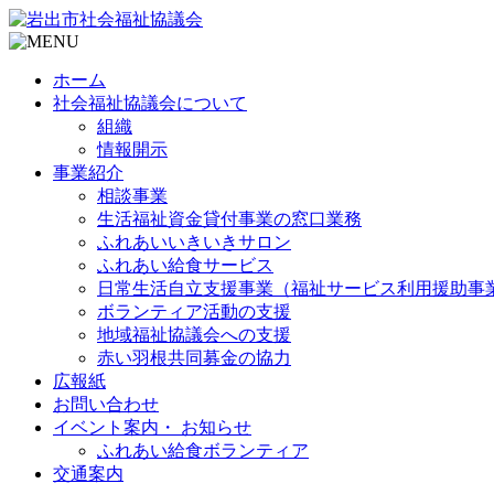
ホーム
社会福祉協議会について
組織
情報開示
事業紹介
相談事業
生活福祉資金貸付事業の窓口業務
ふれあいいきいきサロン
ふれあい給食サービス
日常生活自立支援事業（福祉サービス利用援助事
ボランティア活動の支援
地域福祉協議会への支援
赤い羽根共同募金の協力
広報紙
お問い合わせ
イベント案内・ お知らせ
ふれあい給食ボランティア
交通案内