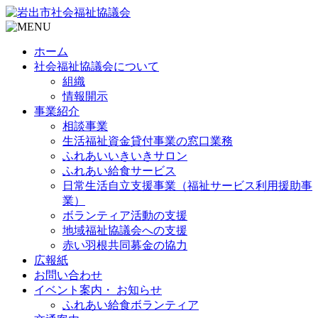
ホーム
社会福祉協議会について
組織
情報開示
事業紹介
相談事業
生活福祉資金貸付事業の窓口業務
ふれあいいきいきサロン
ふれあい給食サービス
日常生活自立支援事業（福祉サービス利用援助事
業）
ボランティア活動の支援
地域福祉協議会への支援
赤い羽根共同募金の協力
広報紙
お問い合わせ
イベント案内・ お知らせ
ふれあい給食ボランティア