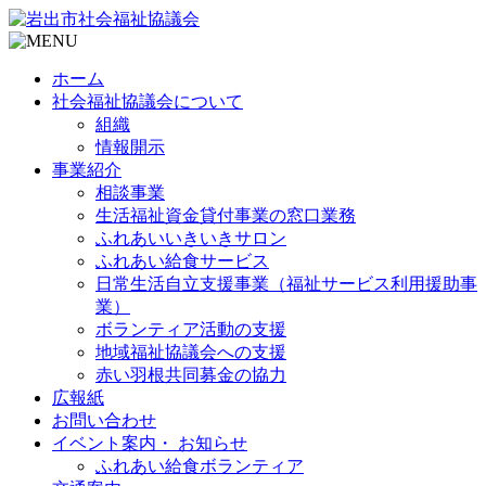
ホーム
社会福祉協議会について
組織
情報開示
事業紹介
相談事業
生活福祉資金貸付事業の窓口業務
ふれあいいきいきサロン
ふれあい給食サービス
日常生活自立支援事業（福祉サービス利用援助事
業）
ボランティア活動の支援
地域福祉協議会への支援
赤い羽根共同募金の協力
広報紙
お問い合わせ
イベント案内・ お知らせ
ふれあい給食ボランティア