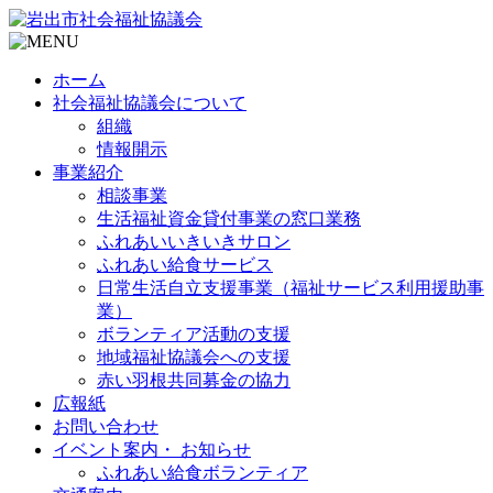
ホーム
社会福祉協議会について
組織
情報開示
事業紹介
相談事業
生活福祉資金貸付事業の窓口業務
ふれあいいきいきサロン
ふれあい給食サービス
日常生活自立支援事業（福祉サービス利用援助事
業）
ボランティア活動の支援
地域福祉協議会への支援
赤い羽根共同募金の協力
広報紙
お問い合わせ
イベント案内・ お知らせ
ふれあい給食ボランティア