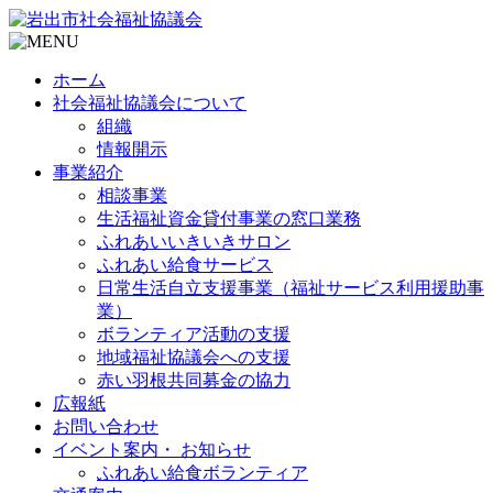
ホーム
社会福祉協議会について
組織
情報開示
事業紹介
相談事業
生活福祉資金貸付事業の窓口業務
ふれあいいきいきサロン
ふれあい給食サービス
日常生活自立支援事業（福祉サービス利用援助事
業）
ボランティア活動の支援
地域福祉協議会への支援
赤い羽根共同募金の協力
広報紙
お問い合わせ
イベント案内・ お知らせ
ふれあい給食ボランティア