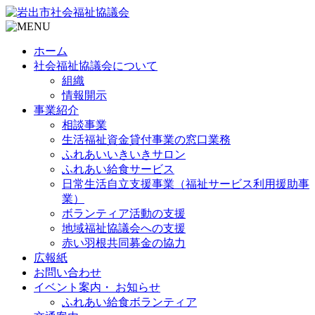
ホーム
社会福祉協議会について
組織
情報開示
事業紹介
相談事業
生活福祉資金貸付事業の窓口業務
ふれあいいきいきサロン
ふれあい給食サービス
日常生活自立支援事業（福祉サービス利用援助事
業）
ボランティア活動の支援
地域福祉協議会への支援
赤い羽根共同募金の協力
広報紙
お問い合わせ
イベント案内・ お知らせ
ふれあい給食ボランティア