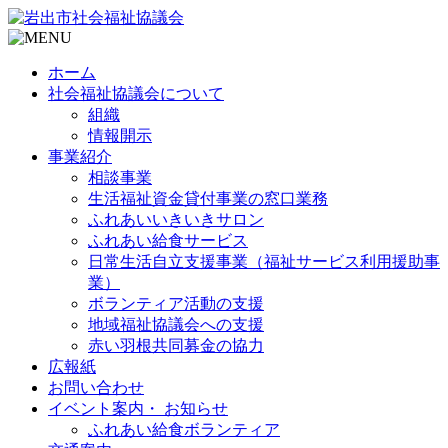
ホーム
社会福祉協議会について
組織
情報開示
事業紹介
相談事業
生活福祉資金貸付事業の窓口業務
ふれあいいきいきサロン
ふれあい給食サービス
日常生活自立支援事業（福祉サービス利用援助事
業）
ボランティア活動の支援
地域福祉協議会への支援
赤い羽根共同募金の協力
広報紙
お問い合わせ
イベント案内・ お知らせ
ふれあい給食ボランティア